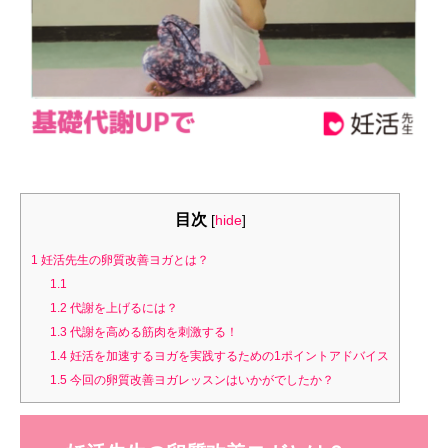
目次
[
hide
]
1
妊活先生の卵質改善ヨガとは？
1.1
1.2
代謝を上げるには？
1.3
代謝を高める筋肉を刺激する！
1.4
妊活を加速するヨガを実践するための1ポイントアドバイス
1.5
今回の卵質改善ヨガレッスンはいかがでしたか？