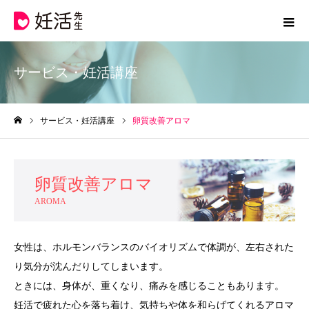
サービス・妊活講座
サービス・妊活講座
卵質改善アロマ
ホーム
卵質改善アロマ
AROMA
女性は、ホルモンバランスのバイオリズムで体調が、左右された
り気分が沈んだりしてしまいます。
ときには、身体が、重くなり、痛みを感じることもあります。
妊活で疲れた心を落ち着け、気持ちや体を和らげてくれるアロマ