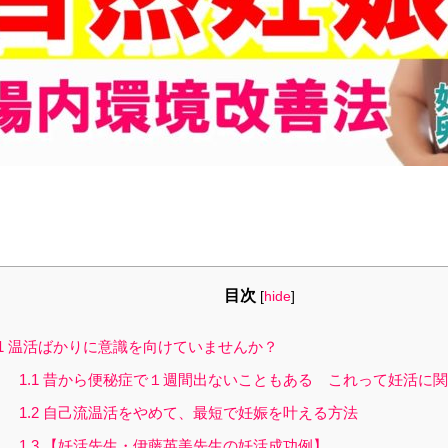
目次
[
hide
]
1
温活ばかりに意識を向けていませんか？
1.1
昔から便秘症で１週間出ないこともある これって妊活に関
1.2
自己流温活をやめて、最短で妊娠を叶える方法
1.3
【妊活先生・伊藤英美先生の妊活成功例】