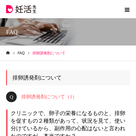
FAQ
FAQ
排卵誘発剤について
ホーム
排卵誘発剤について
排卵誘発剤について（1）
クリニックで、卵子の栄養になるものと、排卵
を促すもの２種類があって、状況を見て、使い
分けているから、副作用の心配はないと言われ