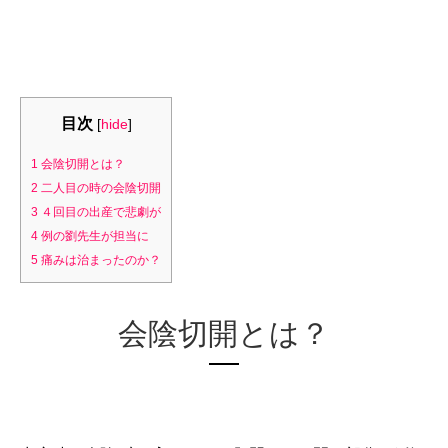
目次
[
hide
]
1
会陰切開とは？
2
二人目の時の会陰切開
3
４回目の出産で悲劇が
4
例の劉先生が担当に
5
痛みは治まったのか？
会陰切開とは？