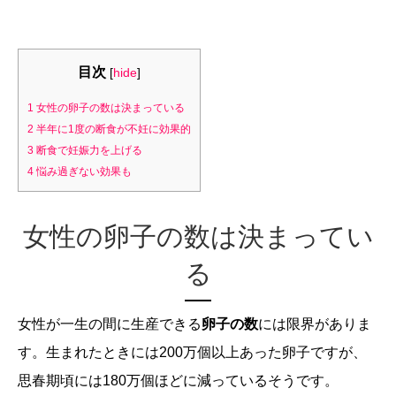
目次
[
hide
]
1
女性の卵子の数は決まっている
2
半年に1度の断食が不妊に効果的
3
断食で妊娠力を上げる
4
悩み過ぎない効果も
女性の卵子の数は決まってい
る
女性が一生の間に生産できる
卵子の数
には限界がありま
す。生まれたときには
200
万個以上あった卵子ですが、
思春期頃には
180
万個ほどに減っているそうです。