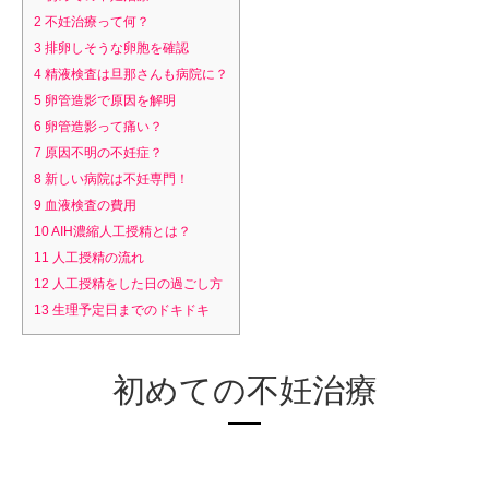
2
不妊治療って何？
3
排卵しそうな卵胞を確認
4
精液検査は旦那さんも病院に？
5
卵管造影で原因を解明
6
卵管造影って痛い？
7
原因不明の不妊症？
8
新しい病院は不妊専門！
9
血液検査の費用
10
AIH濃縮人工授精とは？
11
人工授精の流れ
12
人工授精をした日の過ごし方
13
生理予定日までのドキドキ
初めての不妊治療